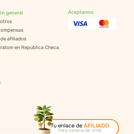
Aceptamos
ón general
otros
ecompensas
de afiliados
ratom en República Checa
s
Tu enlace de
AFILIADO
Para minería de VIVA