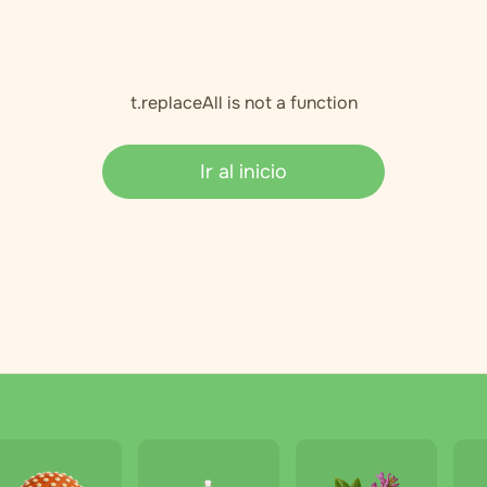
t.replaceAll is not a function
Ir al inicio