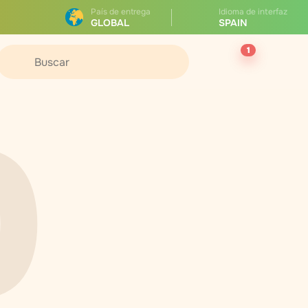
País de entrega
Idioma de interfaz
GLOBAL
SPAIN
1
0