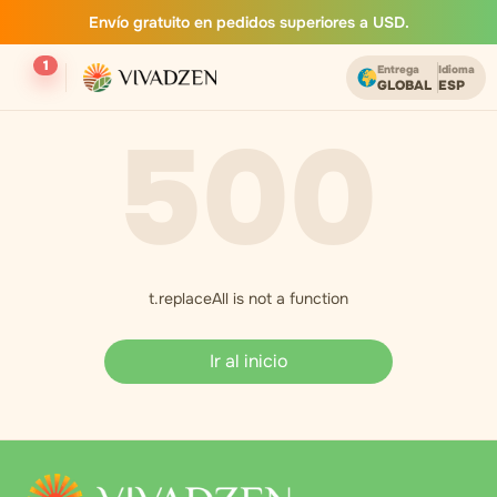
Envío gratuito en pedidos superiores a USD.
1
Entrega
Idioma
GLOBAL
ESP
500
t.replaceAll is not a function
Ir al inicio