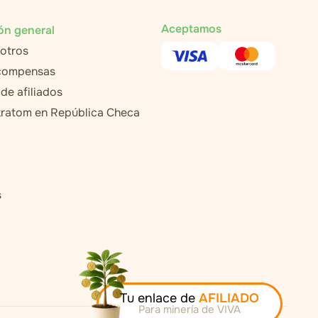
Aceptamos
ón general
otros
ecompensas
de afiliados
ratom en República Checa
s
Tu enlace de
AFILIADO
Para minería de VIVA