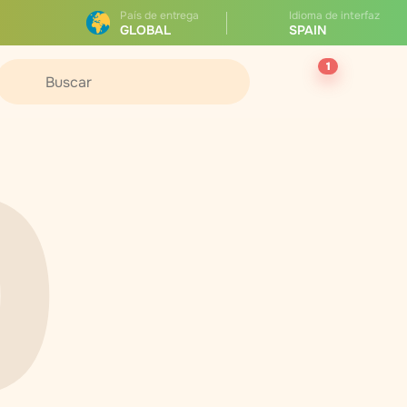
País de entrega
Idioma de interfaz
GLOBAL
SPAIN
1
0