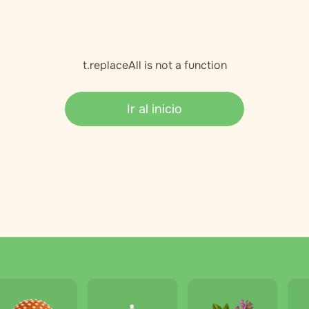
t.replaceAll is not a function
Ir al inicio