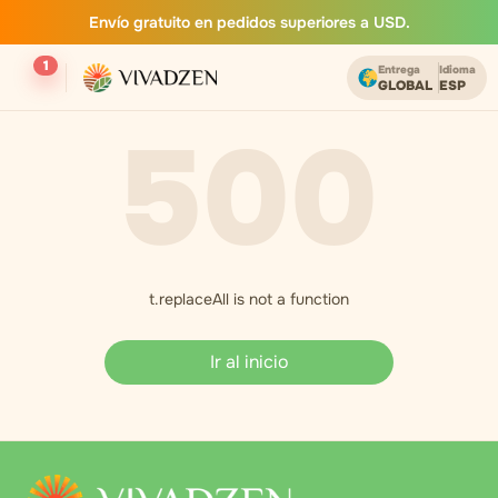
Envío gratuito en pedidos superiores a USD.
1
Entrega
Idioma
GLOBAL
ESP
500
t.replaceAll is not a function
Ir al inicio