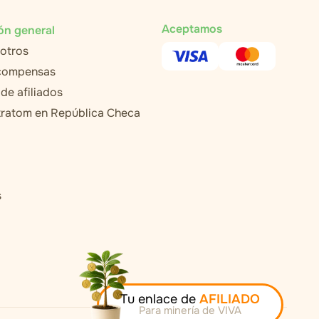
Aceptamos
ón general
otros
ecompensas
de afiliados
ratom en República Checa
s
Tu enlace de
AFILIADO
Para minería de VIVA