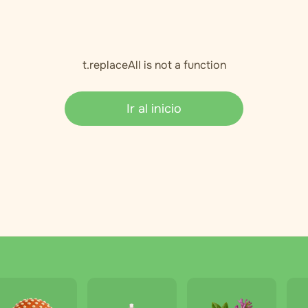
t.replaceAll is not a function
Ir al inicio