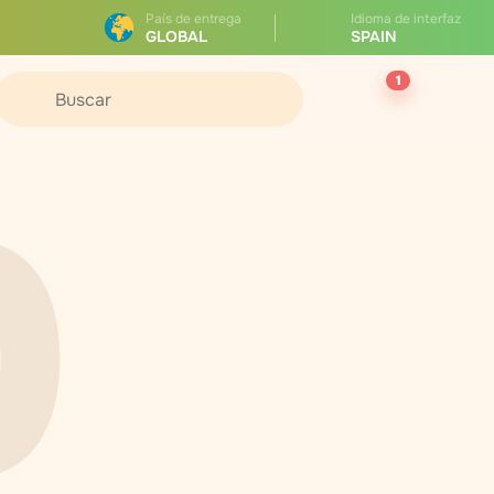
País de entrega
Idioma de interfaz
GLOBAL
SPAIN
1
0