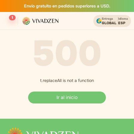
Envío gratuito en pedidos superiores a USD.
1
Entrega
Idioma
GLOBAL
ESP
500
t.replaceAll is not a function
Ir al inicio