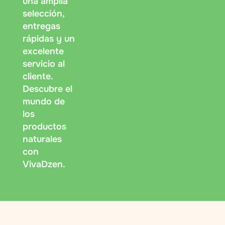
una amplia
selección,
entregas
rápidas y un
excelente
servicio al
cliente.
Descubre el
mundo de
los
productos
naturales
con
VivaDzen.