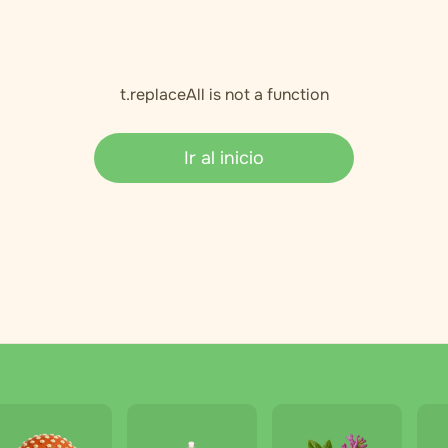
t.replaceAll is not a function
Ir al inicio