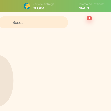
País de entrega
Idioma de interfaz
GLOBAL
SPAIN
1
0