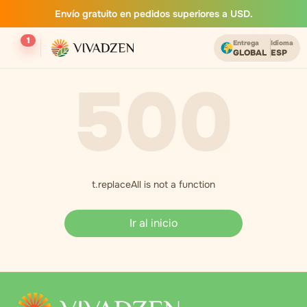
Envío gratuito en pedidos superiores a USD.
1
Entrega
Idioma
GLOBAL
ESP
500
t.replaceAll is not a function
Ir al inicio