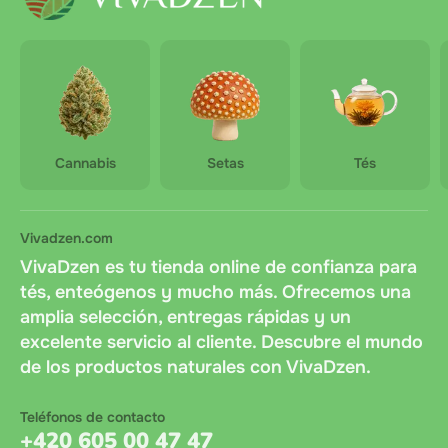
Pure Matcha A, 100g
Pu-erh pruhovaný - 50g
laborables tras acordar el pago
Shen pu-erh mini originál - 50g
El coste del envío lo abona el cliente al recibir el
pedido.
Zelený čaj Tie Guan Yin - 50g
Cannabis
Setas
Tés
Pure Matcha A, 100g
Vivadzen.com
VivaDzen es tu tienda online de confianza para
tés, enteógenos y mucho más. Ofrecemos una
amplia selección, entregas rápidas y un
excelente servicio al cliente. Descubre el mundo
de los productos naturales con VivaDzen.
Teléfonos de contacto
+420 605 00 47 47