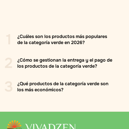
1
¿Cuáles son los productos más populares
de la categoría verde en 2026?
2
¿Cómo se gestionan la entrega y el pago de
los productos de la categoría verde?
Pu-erh pruhovaný s jasmínem - 50g
3
¿Qué productos de la categoría verde son
Pu-erh pruhovaný - 50g
los más económicos?
Entrega en toda Ucrania con la empresa de
Shen pu-erh mini originál - 50g
transporte "Nova Poshta" a la sucursal o a la puerta
del cliente
Zelený čaj Tie Guan Yin - 50g
Pu-erh pruhovaný s jasmínem - 50g
Los pedidos se envían en un plazo de 2 días