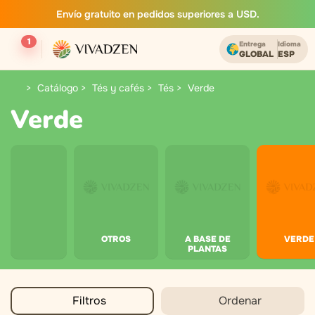
Envío gratuito en pedidos superiores a USD.
1
Entrega
Idioma
GLOBAL
ESP
Catálogo
Tés y cafés
Tés
Verde
Verde
OTROS
A BASE DE
VERDE
PLANTAS
Filtros
Ordenar