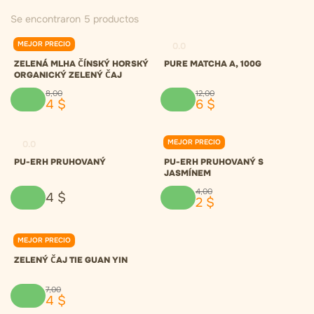
Se encontraron 5 productos
MEJOR PRECIO
0.0
0.0
ZELENÁ MLHA ČÍNSKÝ HORSKÝ
PURE MATCHA A, 100G
ORGANICKÝ ZELENÝ ČAJ
8
,
00
12
,
00
4
$
6
$
MEJOR PRECIO
0.0
0.0
PU-ERH PRUHOVANÝ
PU-ERH PRUHOVANÝ S
JASMÍNEM
4
,
00
4
$
2
$
MEJOR PRECIO
0.0
ZELENÝ ČAJ TIE GUAN YIN
7
,
00
4
$