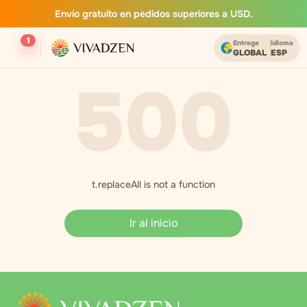
Envío gratuito en pedidos superiores a USD.
1
Entrega
Idioma
GLOBAL
ESP
500
t.replaceAll is not a function
Ir al inicio